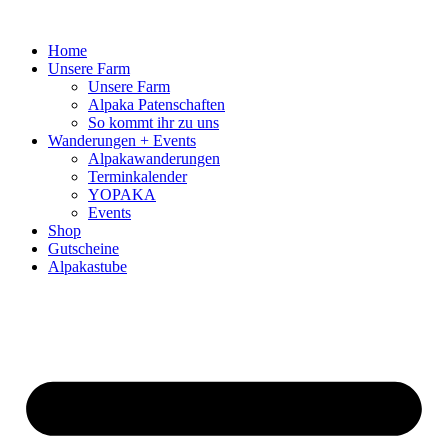
Zum
Inhalt
Home
springen
Unsere Farm
Unsere Farm
Alpaka Patenschaften
So kommt ihr zu uns
Wanderungen + Events
Alpakawanderungen
Terminkalender
YOPAKA
Events
Shop
Gutscheine
Alpakastube