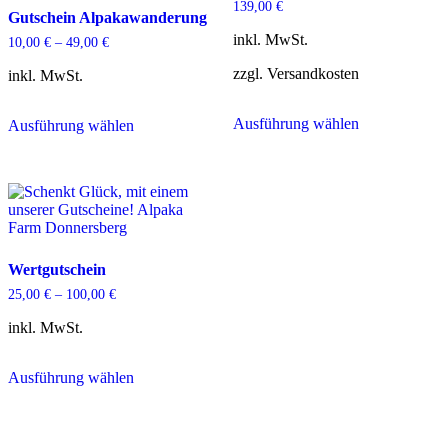
139,00
€
Gutschein Alpakawanderung
inkl. MwSt.
10,00
€
–
49,00
€
zzgl. Versandkosten
inkl. MwSt.
Ausführung wählen
Ausführung wählen
Dieses
Dieses
Produkt
Produkt
weist
weist
mehrere
mehrere
Varianten
Varianten
auf.
auf.
Die
Die
Optionen
Optionen
Wertgutschein
können
können
25,00
€
–
100,00
€
auf
auf
der
der
inkl. MwSt.
Produktseite
Produktseite
gewählt
gewählt
werden
werden
Ausführung wählen
Dieses
Produkt
weist