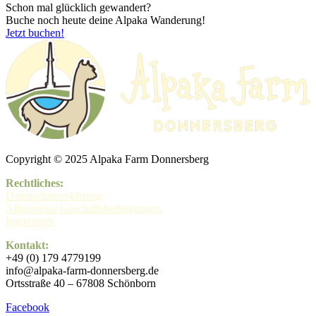
mehrere
Schon mal glücklich gewandert?
Varianten
Buche noch heute deine Alpaka Wanderung!
auf.
Jetzt buchen!
Die
Optionen
können
auf
der
Produktseite
gewählt
werden
Copyright © 2025 Alpaka Farm Donnersberg
Rechtliches:
Datenschutzerklärung
Allgemeine Geschäftsbedingungen
Impressum
Kontakt:
+49 (0) 179 4779199
info@alpaka-farm-donnersberg.de
Ortsstraße 40 – 67808 Schönborn
Facebook