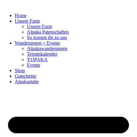
Zum
Inhalt
Home
springen
Unsere Farm
Unsere Farm
Alpaka Patenschaften
So kommt ihr zu uns
Wanderungen + Events
Alpakawanderungen
Terminkalender
YOPAKA
Events
Shop
Gutscheine
Alpakastube