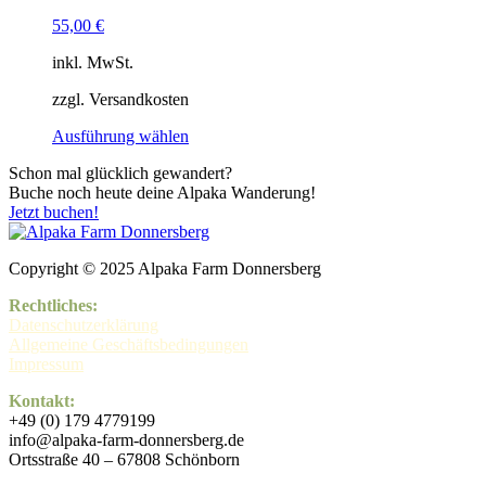
55,00
€
inkl. MwSt.
zzgl. Versandkosten
Ausführung wählen
Dieses
Schon mal glücklich gewandert?
Produkt
Buche noch heute deine Alpaka Wanderung!
weist
Jetzt buchen!
mehrere
Varianten
auf.
Copyright © 2025 Alpaka Farm Donnersberg
Die
Optionen
Rechtliches:
können
Datenschutzerklärung
auf
Allgemeine Geschäftsbedingungen
der
Impressum
Produktseite
gewählt
Kontakt:
werden
+49 (0) 179 4779199
info@alpaka-farm-donnersberg.de
Ortsstraße 40 – 67808 Schönborn